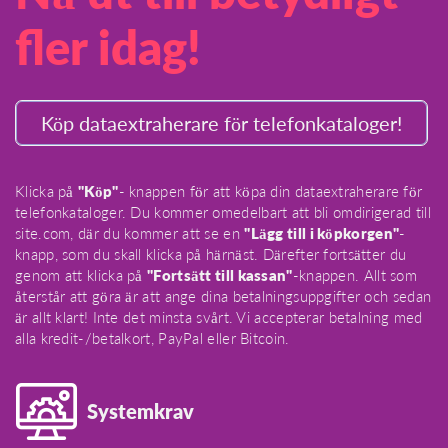
fler idag!
Köp dataextraherare för telefonkataloger!
Klicka på
"Köp"
- knappen för att köpa din dataextraherare för
telefonkataloger. Du kommer omedelbart att bli omdirigerad till
site.com, där du kommer att se en
"Lägg till i köpkorgen"
-
knapp, som du skall klicka på härnäst. Därefter fortsätter du
genom att klicka på
"Fortsätt till kassan"
-knappen. Allt som
återstår att göra är att ange dina betalningsuppgifter och sedan
är allt klart! Inte det minsta svårt. Vi accepterar betalning med
alla kredit-/betalkort, PayPal eller Bitcoin.
Systemkrav