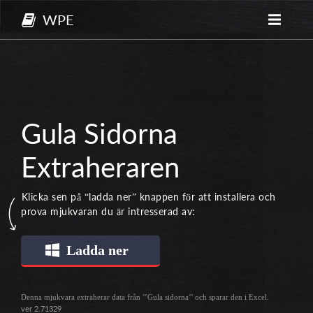
WPE
Gula Sidorna
Extraheraren
Klicka sen på “ladda ner” knappen för att installera och
prova mjukvaran du är intresserad av:
Ladda ner
Denna mjukvara extraherar data från ’’Gula sidorna’’ och sparar den i Excel.
ver 2.71329