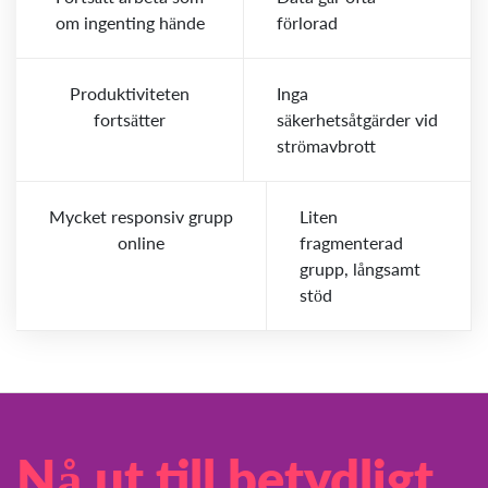
om ingenting hände
förlorad
Produktiviteten
Inga
fortsätter
säkerhetsåtgärder vid
strömavbrott
Mycket responsiv grupp
Liten
online
fragmenterad
grupp, långsamt
stöd
Nå ut till betydligt