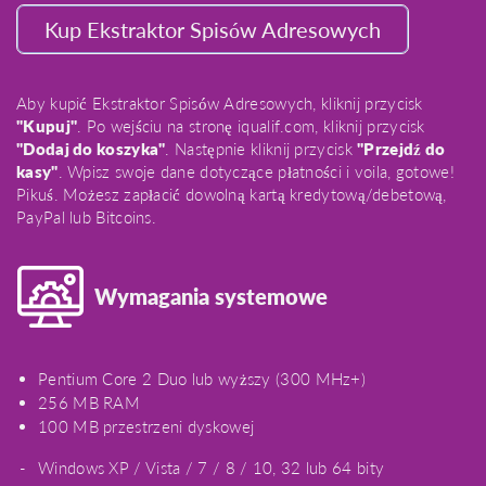
Kup Ekstraktor Spisów Adresowych
Aby kupić Ekstraktor Spisów Adresowych, kliknij przycisk
"Kupuj"
. Po wejściu na stronę iqualif.com, kliknij przycisk
"Dodaj do koszyka"
. Następnie kliknij przycisk
"Przejdź do
kasy"
. Wpisz swoje dane dotyczące płatności i voila, gotowe!
Pikuś. Możesz zapłacić dowolną kartą kredytową/debetową,
PayPal lub Bitcoins.
Wymagania systemowe
Pentium Core 2 Duo lub wyższy (300 MHz+)
256 MB RAM
100 MB przestrzeni dyskowej
Windows XP / Vista / 7 / 8 / 10, 32 lub 64 bity