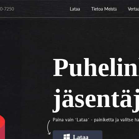
760-7250
Lataa
Tietoa Meistä
Verta
Puhelin
jäsentä
Paina vain ‘Lataa’ - painiketta ja valitse h
Lataa