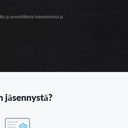
lta ja ammatillisista hakemistoista ja
en jäsennystä?