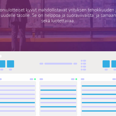
niulotteiset kyvyt mahdollistavat yrityksen tehokkuuden
uudelle tasolle. Se on helppoa ja suoraviivaista, ja samaa
sekä luotettavaa.