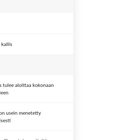
kallis
s tulee aloittaa kokonaan
leen
on usein menetetty
isesti