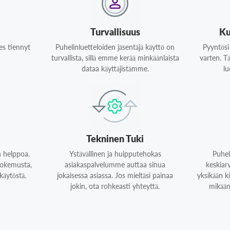
Turvallisuus
Ku
des tiennyt
Puhelinluetteloiden jäsentäjä käyttö on
Pyyntösi 
turvallista, sillä emme kerää minkäänlaista
varten. T
dataa käyttäjistämme.
lu
Tekninen Tuki
n helppoa.
Ystävällinen ja huipputehokas
Puhel
 kokemusta,
asiakaspalvelumme auttaa sinua
keskiar
käytöstä.
jokaisessa asiassa. Jos mieltäsi painaa
yksikään k
jokin, ota rohkeasti yhteyttä.
mikään