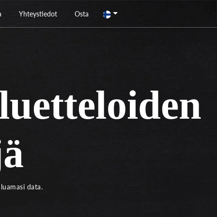
a
Yhteystiedot
Osta
luetteloiden
jä
aluamasi data.