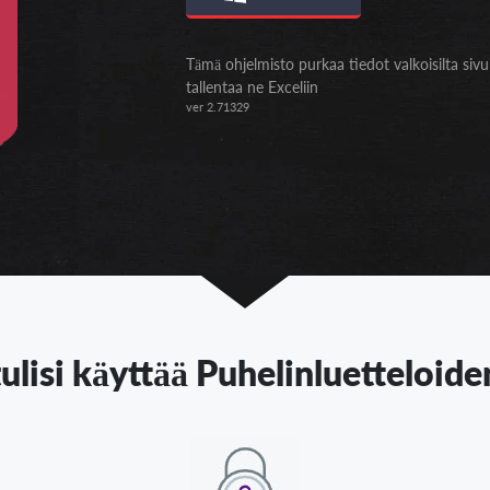
Tämä ohjelmisto purkaa tiedot valkoisilta sivui
tallentaa ne Exceliin
ver 2.71329
ulisi käyttää Puhelinluetteloid