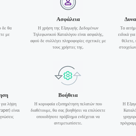
Ασφάλεια
Δυνα
 δε θα
Η χρήση της Εξαγωγής Δεδομένων
Τα αιτήμ
τε με
Τηλεφωνικού Καταλόγου είναι ασφαλής,
ειδικά γι
αφού δε συλλέγει πληροφορίες σχετικές με
θέλετε,
τους χρήστες της.
στοιχείων
γηση
Βοήθεια
 για λήψη
Η κορυφαία εξυπηρέτηση πελατών που
Η Εξαγ
aper) είναι
διαθέτουμε, θα σας βοηθήσει να επιλύσετε
Καταλό
 γνώσεις
οποιοδήποτε πρόβλημα ενδέχεται να
γρηγορ
αντιμετωπίσετε.
πρόγραμμ