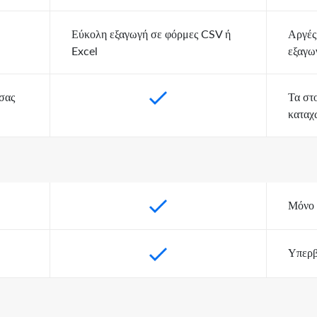
Εύκολη εξαγωγή σε φόρμες CSV ή
Αργές
Excel
εξαγω
 σας
Τα στο
καταχ
Μόνο 
Υπερβ