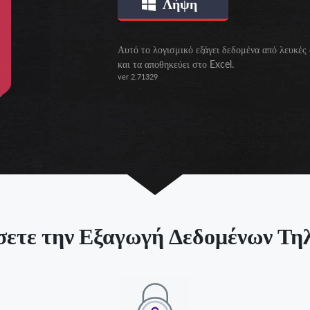
Λήψη
Αυτό το λογισμικό εξάγει δεδομένα από λευκές
και τα αποθηκεύει στο Excel.
ver 2.71329
ήσετε την Εξαγωγή Δεδομένων Τ