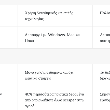
Χρήση διαισθητικής και απλής
Πολύπ
τεχνολογίας
Λειτουργεί με Windows, Mac και
Λειτο
Linux
σύστ
Μόνο γνήσια δεδομένα και όχι
Τα δε
ψεύτικα στοιχεία
διογκ
ν
40% περισσότερα ποιοτικά δεδομένα
Σημαν
από οποιονδήποτε άλλο scraper στην
εξαγό
αγορά